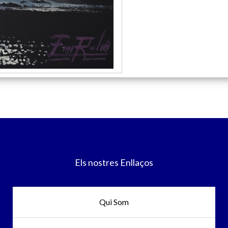
Els nostres Enllaços
Qui Som