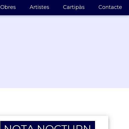
Obres
Artistes
Cartipàs
Contacte
NOTA NOCTURN