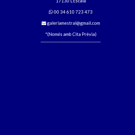
17130 L'Escala
00 34 610 723 473
galeriamestral@gmail.com
*(Només amb Cita Prèvia)